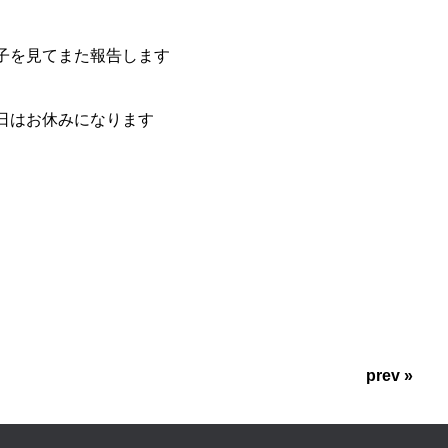
子を見てまた報告します
日はお休みになります
prev »