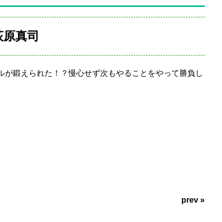
原真司
ルが鍛えられた！？慢心せず次もやることをやって勝負し
prev »