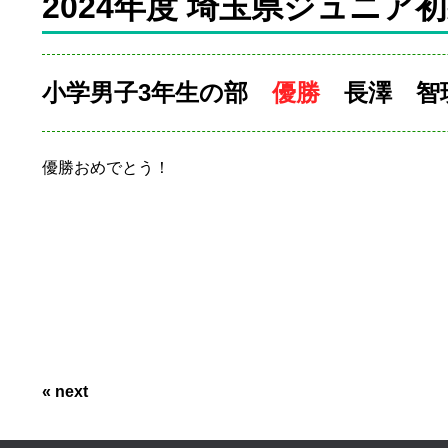
2024年度 埼玉県ジュニア
小学男子3年生の部
優勝
長澤 智
優勝おめでとう！
« next