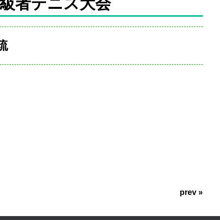
初級者テニス大会
琉
prev »